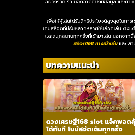
อย่างรวดเร็ว นอกจากนี้ยังมีข้อมูล และคำแน
เพื่อให้ผู้เล่นได้รับสิทธิประโยชน์สูงสุดใ
เกมสล็อตที่มีธีมหลากหลายให้เลือกเล่น ตั้งแต
และสนุกสนานทุกครั้งที่เข้ามาเล่น นอกจากนี้ย
สล็อต168 ทางเข้าเล่น
และ สาม
บทความแนะนำ
ดวงเศรษฐี168 slot แจ็คพอตลุ
ได้ทันที โบนัสจัดเต็มทุกครั้ง