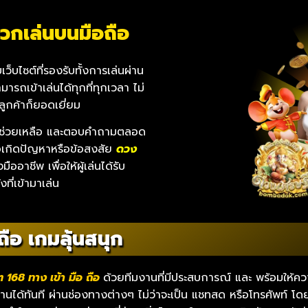
วกเล่นบนมือถือ
็บไซต์ที่รองรับทั้งการเล่นผ่าน
มารถเข้าเล่นได้ทุกที่ทุกเวลา ไม่
ลูกค้าก็ยอดเยี่ยม
ามช่วยเหลือ และตอบคำถามตลอด
มื่อเกิดปัญหาหรือข้อสงสัย
ดวง
อาชีพ เพื่อให้ผู้เล่นได้รับ
งที่เข้ามาเล่น
ถือ เกมลุ้นสนุก
 168 ทาง เข้า มือ ถือ
ด้วยทีมงานที่มีประสบการณ์ และ พร้อมให้ควา
านได้ทันที ผ่านช่องทางต่างๆ ไม่ว่าจะเป็น แชทสด หรือโทรศัพท์ โ