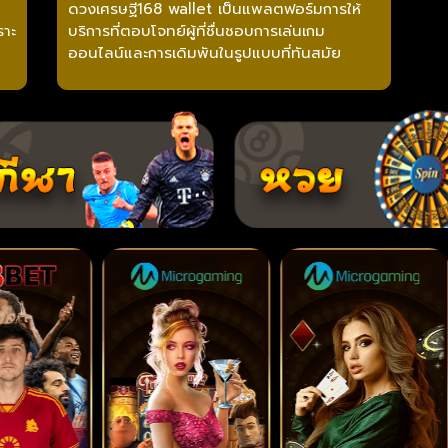
ดวงเศรษฐี168 wallet เป็นแพลตฟอร์มการให้
ราะ
บริการที่ตอบโจทย์ผู้ที่ชื่นชอบการเล่นเกม
ออนไลน์และการเดิมพันในรูปแบบที่ทันสมัย