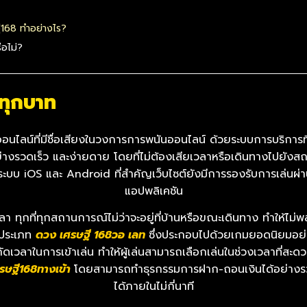
ฐี168 ทำอย่างไร?
ือไม่?
มทุกบาท
อนไลน์ที่มีชื่อเสียงในวงการการพนันออนไลน์ ด้วยระบบการบริการที
างรวดเร็ว และง่ายดาย โดยที่ไม่ต้องเสียเวลาหรือเดินทางไปยังสถา
้งระบบ iOS และ Android ที่สำคัญเว็บไซต์ยังมีการรองรับการเล่นผ
แอปพลิเคชัน
วลา ทุกที่ทุกสถานการณ์ไม่ว่าจะอยู่ที่บ้านหรือขณะเดินทาง ทำให้
ยประเภท
ดวง เศรษฐี 168วอ เลท
ซึ่งประกอบไปด้วยเกมยอดนิยมอย่างบ
ำกัดเวลาในการเข้าเล่น ทำให้ผู้เล่นสามารถเลือกเล่นในช่วงเวลาที
รษฐี168ทางเข้า
โดยสามารถทำธุรกรรมการฝาก-ถอนเงินได้อย่างรวด
ได้ภายในไม่กี่นาที