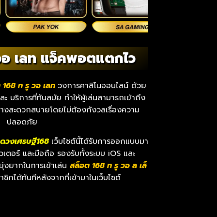
 วอ เลท แจ็คพอตแตกไว
 168 ท รู วอ เลท
วงการคาสิโนออนไลน์ ด้วย
 บริการที่ทันสมัย ทำให้ผู้เล่นสามารถเข้าถึง
่างสะดวกสบายโดยไม่ต้องกังวลเรื่องความ
ปลอดภัย
ดวงเศรษฐี168
เว็บไซต์นี้ได้รับการออกแบบมา
ิวเตอร์ และมือถือ รองรับทั้งระบบ iOS และ
ยุ่งยากในการเข้าเล่น
สล็อต 168 ท รู วอ ล เล็
ชิกได้ทันทีหลังจากที่เข้ามาในเว็บไซต์