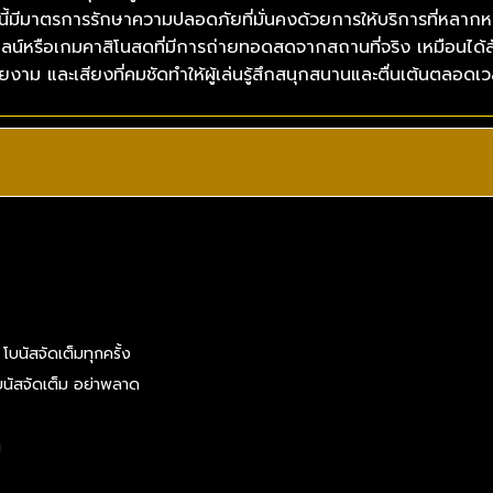
ต์นี้มีมาตรการรักษาความปลอดภัยที่มั่นคงด้วยการให้บริการที่หลากห
นไลน์หรือเกมคาสิโนสดที่มีการถ่ายทอดสดจากสถานที่จริง เหมือนได้
ยงาม และเสียงที่คมชัดทำให้ผู้เล่นรู้สึกสนุกสนานและตื่นเต้นตลอดเ
โบนัสจัดเต็มทุกครั้ง
บนัสจัดเต็ม อย่าพลาด
ต