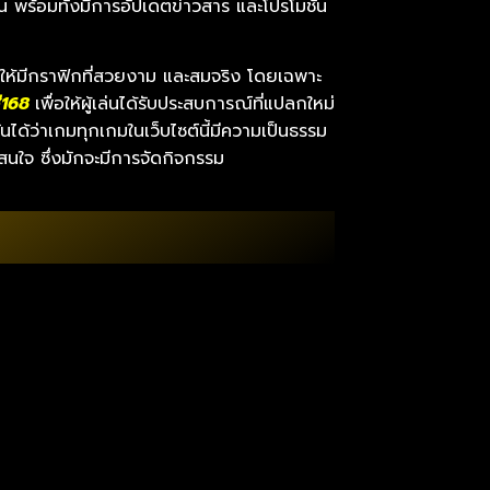
น พร้อมทั้งมีการอัปเดตข่าวสาร และโปรโมชั่น
เกมให้มีกราฟิกที่สวยงาม และสมจริง โดยเฉพาะ
ี168
เพื่อให้ผู้เล่นได้รับประสบการณ์ที่แปลกใหม่
่นได้ว่าเกมทุกเกมในเว็บไซต์นี้มีความเป็นธรรม
สนใจ ซึ่งมักจะมีการจัดกิจกรรม