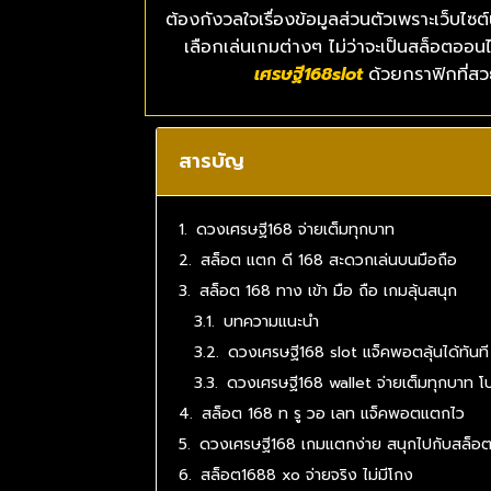
ต้องกังวลใจเรื่องข้อมูลส่วนตัวเพราะเว็บไซ
เลือกเล่นเกมต่างๆ ไม่ว่าจะเป็นสล็อตออ
เศรษฐี168slot
ด้วยกราฟิกที่สว
สารบัญ
ดวงเศรษฐี168 จ่ายเต็มทุกบาท
สล็อต แตก ดี 168 สะดวกเล่นบนมือถือ
สล็อต 168 ทาง เข้า มือ ถือ เกมลุ้นสนุก
บทความแนะนำ
ดวงเศรษฐี168 slot แจ็คพอตลุ้นได้ทันที 
ดวงเศรษฐี168 wallet จ่ายเต็มทุกบาท โ
สล็อต 168 ท รู วอ เลท แจ็คพอตแตกไว
ดวงเศรษฐี168 เกมแตกง่าย สนุกไปกับสล็อ
สล็อต1688 xo จ่ายจริง ไม่มีโกง