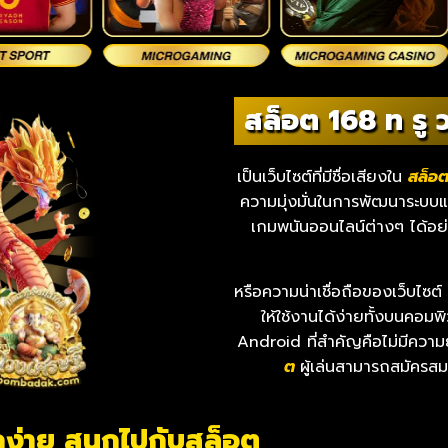
สล็อต 168 ท รู
เป็นเว็บไซต์ที่มีชื่อเสียงใน
สล็อต
ความมุ่งมั่นในการพัฒนาระบบและ
เกมพนันออนไลน์ต่างๆ ได้อย
หรือความน่าเชื่อถือของเว็บไซต์
ให้ใช้งานได้ง่ายทั้งบนคอมพ
Android ที่สำคัญคือไม่มีความ
ต
ผู้เล่นสามารถสมัครสมา
ง่าย สนุกไปกับสล็อต